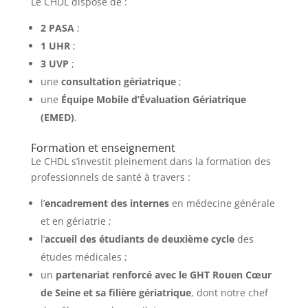
Le CHDL dispose de :
2 PASA
;
1 UHR
;
3 UVP
;
une
consultation gériatrique
;
une
Équipe Mobile d’Évaluation Gériatrique
(EMED)
.
Formation et enseignement
Le CHDL s’investit pleinement dans la formation des
professionnels de santé à travers :
l’
encadrement des internes
en médecine générale
et en gériatrie ;
l’
accueil des étudiants de deuxième cycle
des
études médicales ;
un
partenariat renforcé avec le GHT Rouen Cœur
de Seine et sa filière gériatrique
, dont notre chef