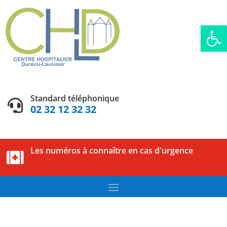
Ouvrir la
Standard téléphonique

02 32 12 32 32
Les numéros à connaître en cas d'urgence
