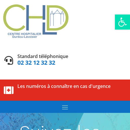
Ouvrir la
Standard téléphonique

02 32 12 32 32
Les numéros à connaître en cas d'urgence
