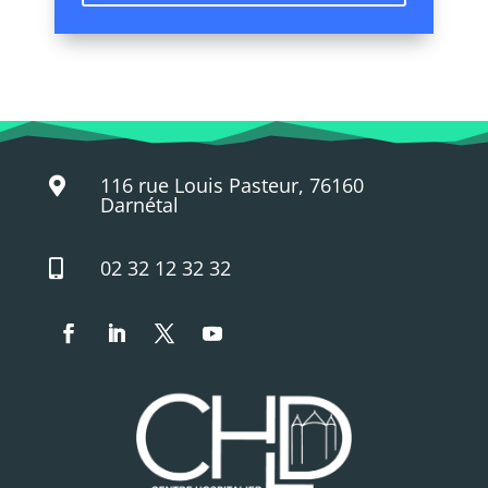
116 rue Louis Pasteur, 76160

Darnétal
02 32 12 32 32
