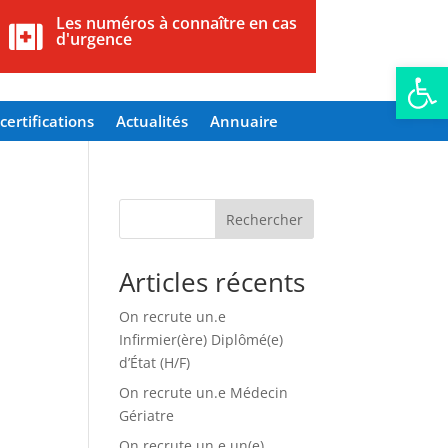
Les numéros à connaître en cas

d'urgence
Ouvrir la
certifications
Actualités
Annuaire
Rechercher
Articles récents
On recrute un.e
Infirmier(ère) Diplômé(e)
d’État (H/F)
On recrute un.e Médecin
Gériatre
On recrute un.e un(e)