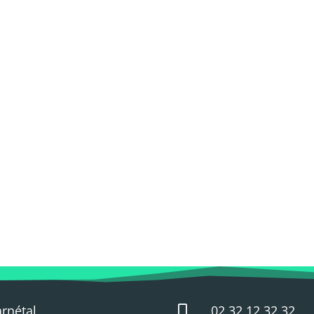
arnétal
02 32 12 32 32
