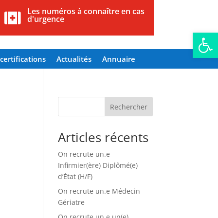
Les numéros à connaître en cas

d'urgence
Ouvrir la
certifications
Actualités
Annuaire
Rechercher
Articles récents
On recrute un.e
Infirmier(ère) Diplômé(e)
d’État (H/F)
On recrute un.e Médecin
Gériatre
On recrute un.e un(e)