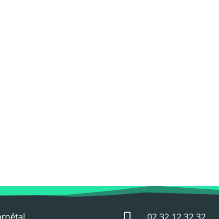
arnétal
02 32 12 32 32
