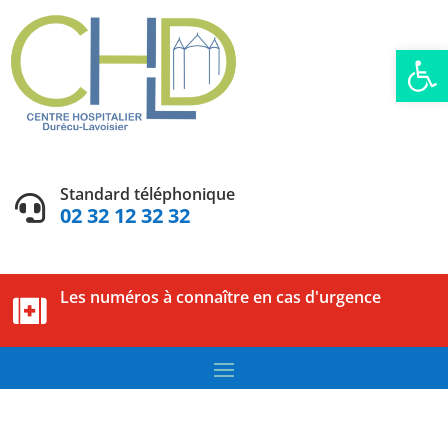
Ouvrir la
Standard téléphonique

02 32 12 32 32
Les numéros à connaître en cas d'urgence
