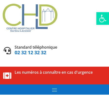
Ouvrir la
Standard téléphonique

02 32 12 32 32
Les numéros à connaître en cas d'urgence
