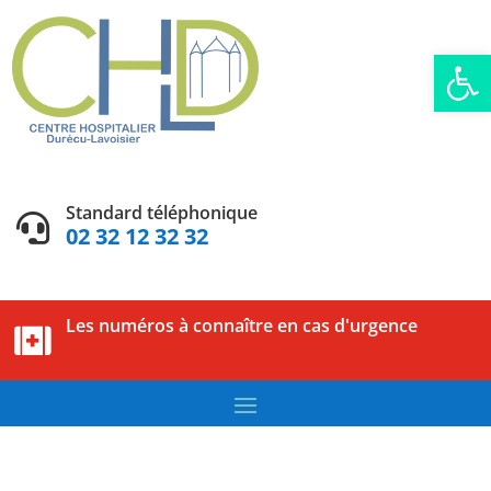
Ouvrir la
Standard téléphonique

02 32 12 32 32
Les numéros à connaître en cas d'urgence
