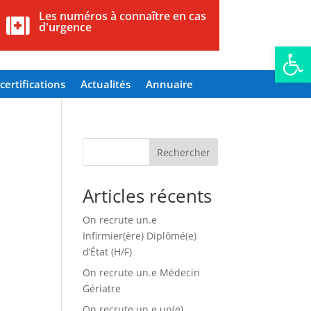
Les numéros à connaître en cas

d'urgence
Ouvrir la
certifications
Actualités
Annuaire
Rechercher
Articles récents
On recrute un.e
Infirmier(ère) Diplômé(e)
d’État (H/F)
On recrute un.e Médecin
Gériatre
On recrute un.e un(e)