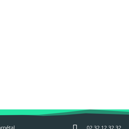
arnétal
02 32 12 32 32
