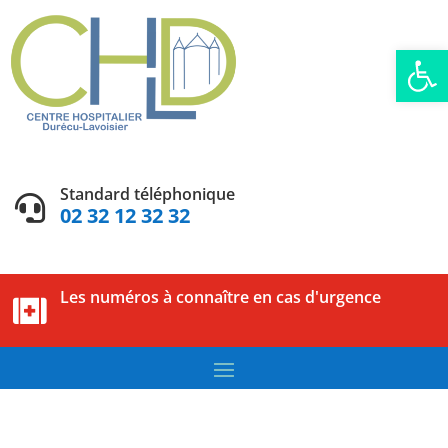
Ouvrir la
Standard téléphonique

02 32 12 32 32
Les numéros à connaître en cas d'urgence
