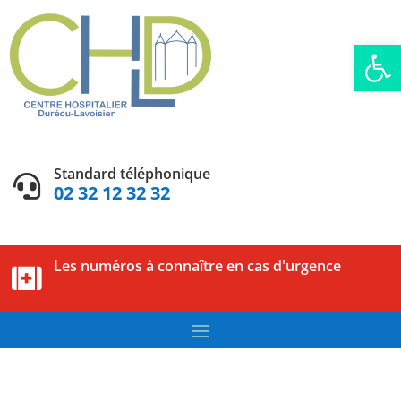
Ouvrir la
Standard téléphonique

02 32 12 32 32
Les numéros à connaître en cas d'urgence
