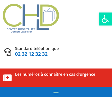
Ouvrir la
Standard téléphonique

02 32 12 32 32
Les numéros à connaître en cas d'urgence
