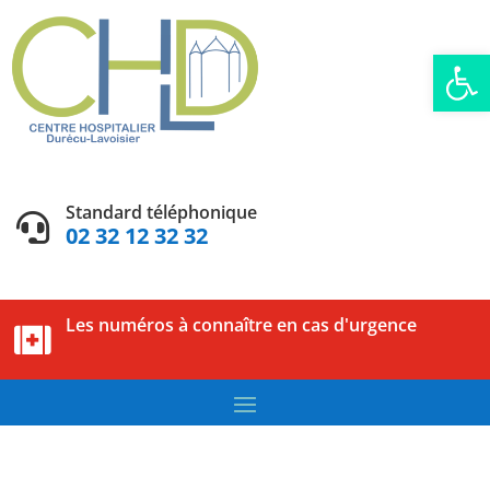
Ouvrir la
Standard téléphonique

02 32 12 32 32
Les numéros à connaître en cas d'urgence
