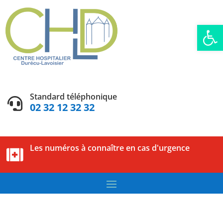
Ouvrir la
Standard téléphonique

02 32 12 32 32
Les numéros à connaître en cas d'urgence
