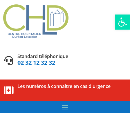
Ouvrir la
Standard téléphonique

02 32 12 32 32
Les numéros à connaître en cas d'urgence
