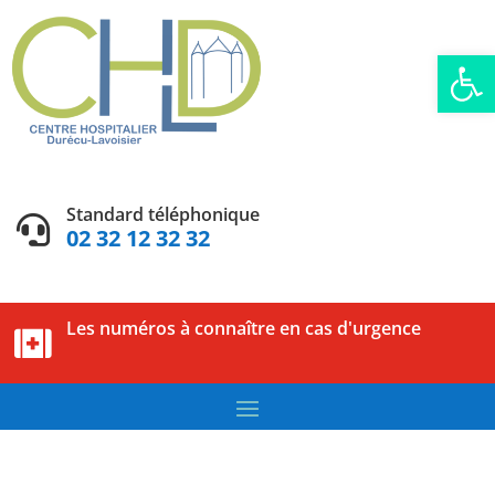
Ouvrir la
Standard téléphonique

02 32 12 32 32
Les numéros à connaître en cas d'urgence
