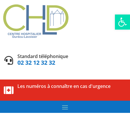
Ouvrir la
Standard téléphonique

02 32 12 32 32
Les numéros à connaître en cas d'urgence
