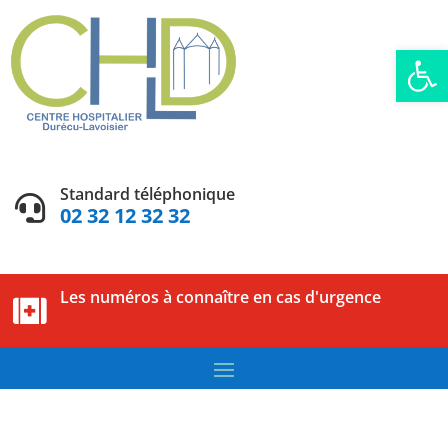
Ouvrir la
Standard téléphonique

02 32 12 32 32
Les numéros à connaître en cas d'urgence
